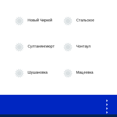
Новый Чиркей
Стальское
Султанянгиюрт
Чонтаул
Шушановка
Мацеевка