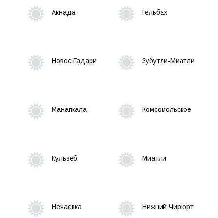
Акнада
Гельбах
МУП "Управление строительства и
жилищно-коммунального хозяйства"
Новое Гадари
Зубутли-Миатли
МКУ Централизованная бухгалтерия
Контрольно-счетная комиссия
Манапкала
Комсомольское
Общественность
Территориальные органы и ведомства
Кульзеб
Миатли
Противодействие коррупции
Единый портал государственных услуг
Нечаевка
Нижний Чирюрт